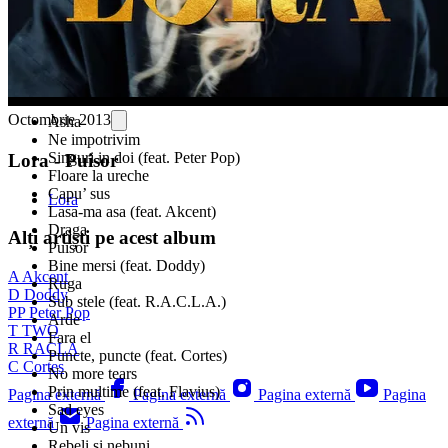
Octombrie 2013
Asha
Ne impotrivim
Singuri in doi (feat. Peter Pop)
Lora - Puisor
Floare la ureche
Capu’ sus
Lora
Lasa-ma asa (feat. Akcent)
Draga
Alți artiști pe acest album
Puisor
Bine mersi (feat. Doddy)
A
Akcent
Ruga
D
Doddy
Sub stele (feat. R.A.C.L.A.)
PP
Peter Pop
Arde
T
TWO
Fara el
R
RACLA
Puncte, puncte (feat. Cortes)
C
Cortes
No more tears
Prin multime (feat. Flavius)
Pagina externă
Pagina externă
Pagina externă
Pagina
Sad eyes
externă
Pagina externă
Un vis
Rebeli si nebuni