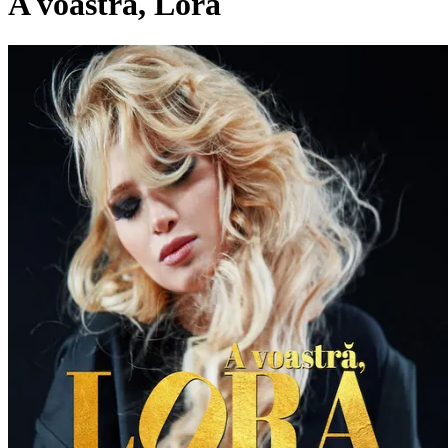
A voastra, Lora
Pagina externă
Pagina externă
L
Lora
Videoclipuri