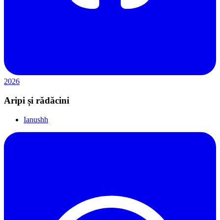
2026
Aripi și rădăcini
Ianushh