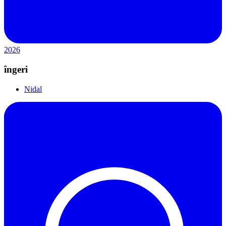
2026
îngeri
Nidal