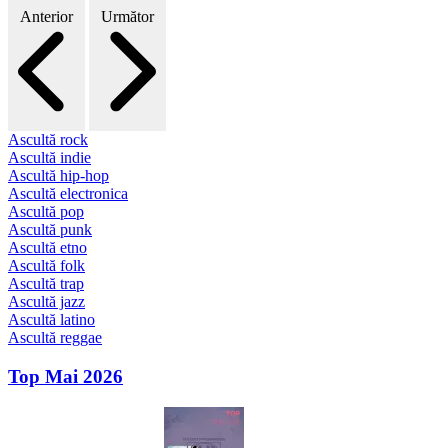
Anterior
Următor
Ascultă rock
Ascultă indie
Ascultă hip-hop
Ascultă electronica
Ascultă pop
Ascultă punk
Ascultă etno
Ascultă folk
Ascultă trap
Ascultă jazz
Ascultă latino
Ascultă reggae
Top Mai 2026