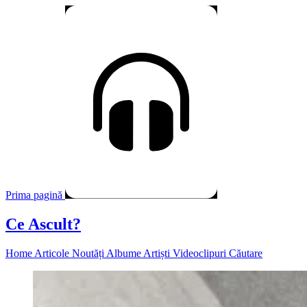
Prima pagină
Ce Ascult?
Home
Articole
Noutăți
Albume
Artiști
Videoclipuri
Căutare