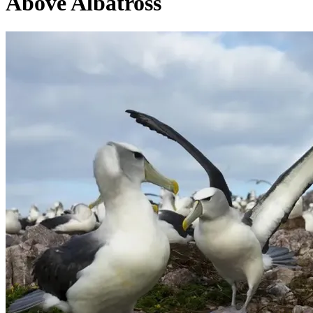
Above Albatross
Pagina externă
Pagina externă
Pagina externă
Pagina externă
Pagina externă
K
Kadjavsi
Videoclipuri