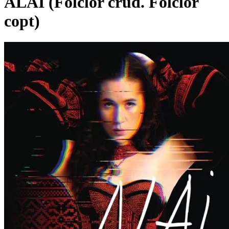
ALAI (Folclor crud. Folclor
copt)
Pagina externă
Pagina externă
RR
Raluca Radu
Videoclipuri