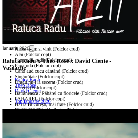
Ianuarie 2026
Aicea n-am si vinit (Folclor crud)
Alai (Folclor copt)
Paparudă, rudă (Folclor crud)
Raluca Radu x Theo Rose x David Ciente -
Paparuda (Folclor copt)
Vasilache
Când aud cucu cântând (Folclor crud)
Singurătate (Folclor copt)
Raluca Radu
Dragu mi-i la secerat (Folclor crud)
Theo Rose
Seceriș (Folclor copt)
David Ciente
Bătrâneasca / Păhărel cu floricele (Folclor crud)
PAHAREL (Folclor copt)
Top Ianuarie 2026
Hai la București, măi frate (Folclor crud)
BUCUREȘTI / Vasilache (Folclor copt)