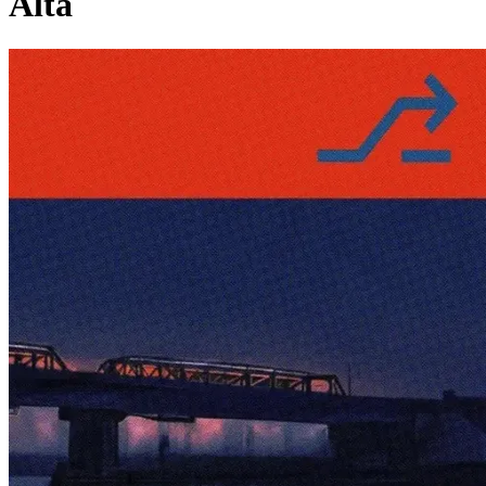
Alta
Pagina externă
Pagina externă
Pagina externă
Pagina externă
Pagina externă
BC
Băieți Cuminți
Videoclipuri