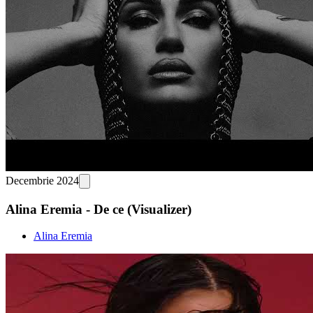
Decembrie 2024
Alina Eremia - De ce (Visualizer)
Alina Eremia