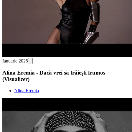
Ianuarie 2025
Alina Eremia - Dacă vrei să trăiești frumos
(Visualizer)
Alina Eremia