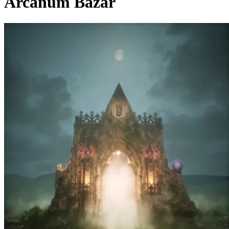
Arcanum Bazar
Pagina externă
Pagina externă
DG
Dora Gaitanovici
Videoclipuri