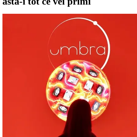
asta-i tot ce vei primi
Pagina externă
Pagina externă
Pagina externă
Pagina externă
:
:umbra
Videoclipuri