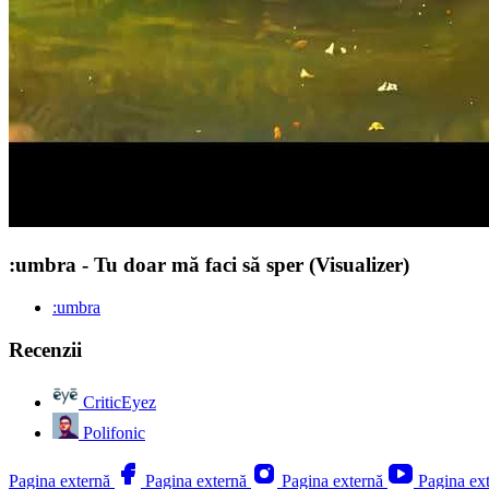
:umbra - Tu doar mă faci să sper (Visualizer)
:umbra
Recenzii
CriticEyez
Polifonic
Pagina externă
Pagina externă
Pagina externă
Pagina ex