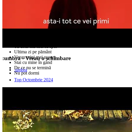
Vreau o schimbare
Până la sfârșit
Tu doar mă faci să sper
Ultima zi pe pământ
Vreau aripi mai ușoare
:umbra - Vreau o schimbare
Stai cu mine în gând
De ce nu se termină
:umbra
Nu pot dormi
Top Octombrie 2024