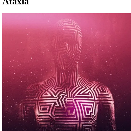
Ataxia
Pagina externă
Pagina externă
Pagina externă
Pagina externă
H
Harlequin_Jack
Alți artiști pe acest album
AH
Andrei Hategan
Pagina externă
Pagina externă
Pagina externă
Pagina
externă
Pagina externă