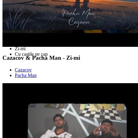
Babilonul modern
Carpe Diem
Zi-mi
Cu castile pe cap
Cazacov & Pacha Man - Zi-mi
Cazacov
Pacha Man