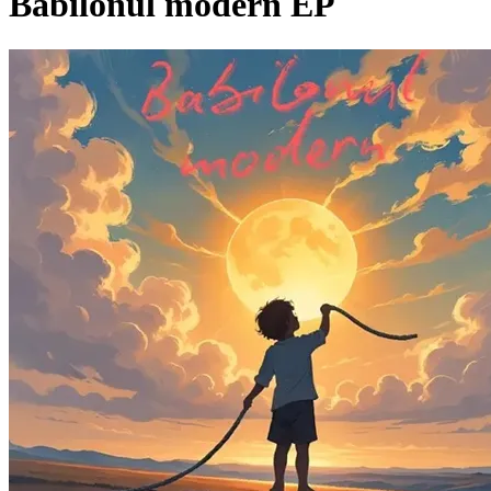
Babilonul modern EP
Pagina externă
Pagina externă
Pagina externă
PM
Pacha Man
C
Cazacov
Videoclipuri