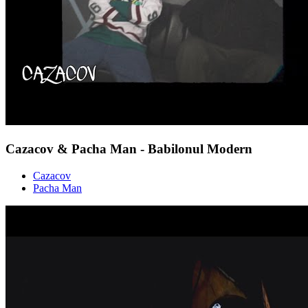
Cazacov & Pacha Man - Babilonul Modern
Cazacov
Pacha Man