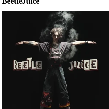
BeetleJuice
Pagina externă
Pagina externă
Pagina externă
KF
Killa Fonic
Videoclipuri