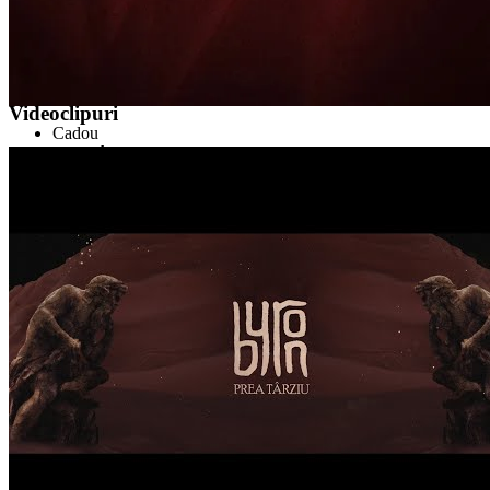
byron
Videoclipuri
Cadou
Prea Târziu
Monstrul De Sub Pat
Memento