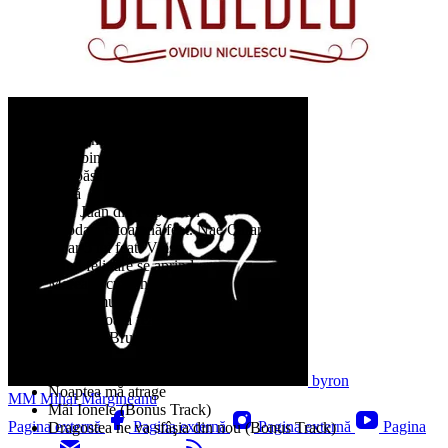
Artan
Vezi pagina artistului
Habar n-am cine sunt feat. Artan
Nimic niciodată feat. Byron
Ca albina și femeia
Hai păsărică
Dacă
Don Juan din Popa Nan
Deodată e toamnă feat. Nae Caranfil
Doar 5 lei feat. Vlase
Când felinare se aprind
Marea şi cu ochii tăi
Toarnă mult
Vai inimioară feat. Mărgineanu
Vorba lu' Bruce Lee
Ciac-Pac
Tristeţea cu mine dansa
byron
Noaptea mă atrage
MM
Mihai Mărgineanu
Măi Ionele (Bonus Track)
Pagina externă
Pagina externă
Pagina externă
Pagina
Dragostea ne va sfâşia din nou (Bonus Track)