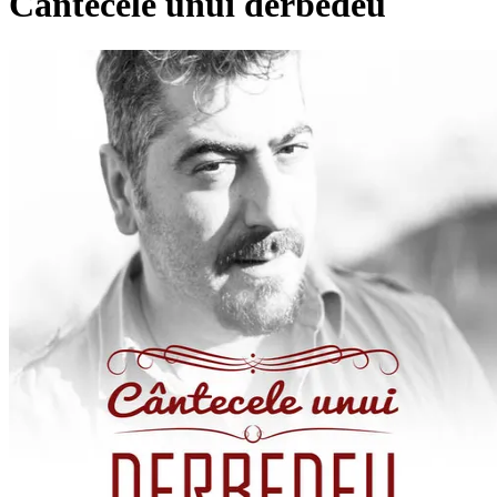
Cântecele unui derbedeu
Pagina externă
Pagina externă
ON
Ovidiu Niculescu
Alți artiști pe acest album
Vezi pagina artistului