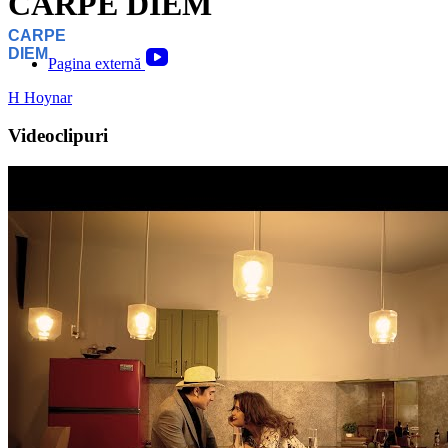
CARPE DIEM
CARPE
DIEM
Pagina externă
H
Hoynar
Videoclipuri