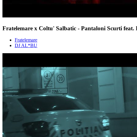
Fratelemare x Coltu' Salbatic - Pantaloni Scurti fea
Fratelemare
DJ AL*BU