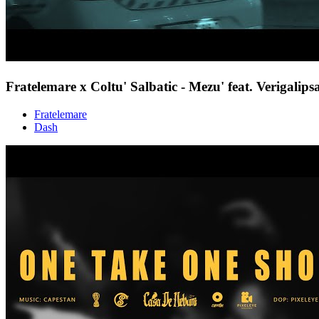
Fratelemare x Coltu' Salbatic - Mezu' feat. Verigali
Fratelemare
Dash