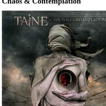
Chaos & Contemplation
Pagina externă
Pagina externă
Pagina externă
Pagina externă
Pagina externă
Pagina externă
T
Taine
Videoclipuri