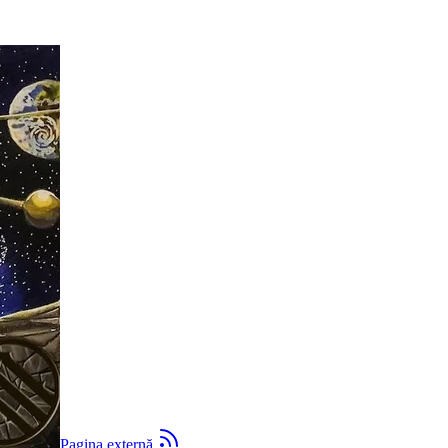
Moise
ternă
Pagina externă