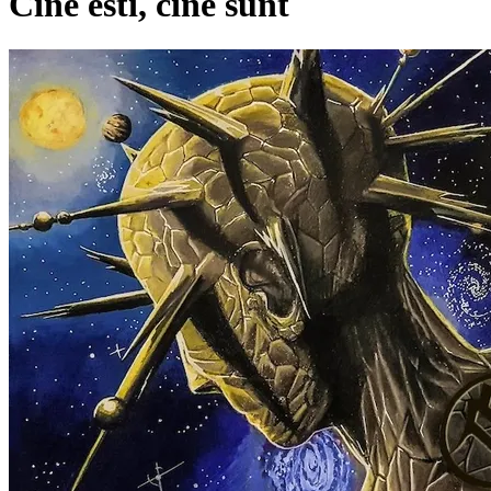
Cine esti, cine sunt
Vezi pagina artistului
Alți artiști pe acest album
A
ANTON
Pagina externă
Pagina externă
Pagina externă
Pagina ex