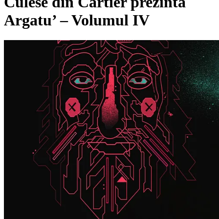
Culese din Cartier prezintă
Argatu’ – Volumul IV
Pagina externă
A
Argatu'
Pagina externă
Pagina externă
Pagina externă
Pagina
externă
Pagina externă