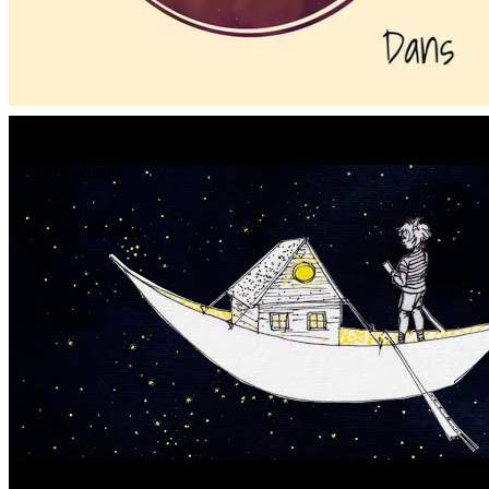
om la lună
Videoclipuri
Zid
Dupa razboi
Descusuta
Far
Dans
Noapte buna