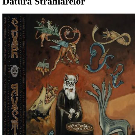
Datura Str​ă​hiarelor
Pagina externă
Pagina externă
Pagina externă
Pagina externă
Pagina externă
Pagina externă
SA
Sur Austru
Pagina externă
Pagina externă
Pagina externă
Pagina
externă
Pagina externă