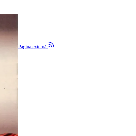
ternă
Pagina externă