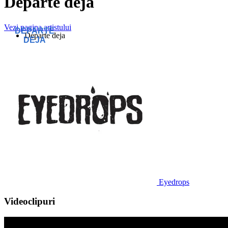
Departe deja
Vezi pagina artistului
DEPARTE
Departe deja
DEJA
Eyedrops
Videoclipuri