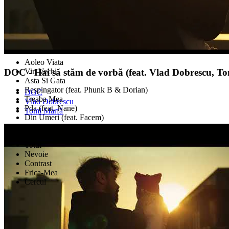
Aoleo Viata
Vin Vechi
DOC - Hai să stăm de vorbă (feat. Vlad Dobrescu, T
Asta Si Gata
Respingator (feat. Phunk B & Dorian)
DOC
Treaba Mea
Vlad Dobrescu
Pda (feat. Nane)
Tomi Marfă
Din Umeri (feat. Facem)
Teo 2 (Skit)
Hai Sa Stam De Vorba (feat. Vlad Dobrescu & Tomi Marfa)
Totul
Nevoie
Contrast
Frica-Mea
Cercul