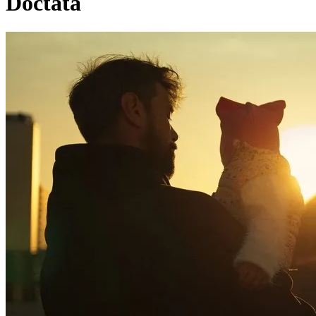
Doctata
Pagina externă
Pagina externă
D
DOC
Videoclipuri