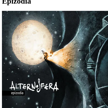
Epizodia
Pagina externă
Pagina externă
Vezi pagina artistului
Alternosfera