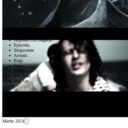
Videoclipuri
Drumuri Pi (Necunoscute)
Nepoata Lui Gagarin
Epizodia
Singuratate
Armata
Rugi
Fiara
Vaduva
Trei Luni
Mai Am
Martie 2014