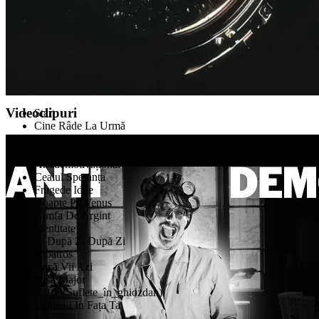
The Kryptonite
Sparks
Videoclipuri
Start
Cine Râde La Urmă
Sincrodestin
La Tine Acasă
Antidemotivațional
Ceaiul Speranța
Fragede Idile
Noapte Pe Venus
Nimfa De Argint
Identitate
Zi După Zi După Zi
Albatros
Dacă Vii Azi
Ursa Major
3310_(Suflete_în_ghiozdan)
Lumea-i În Fața Ta