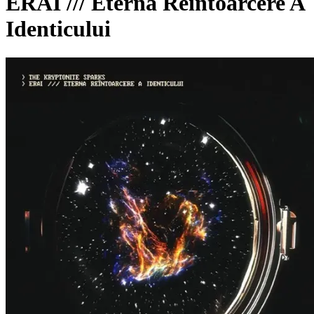
ERAI /// Eterna Reîntoarcere A
Identicului
Pagina externă
Pagina externă
Pagina externă
Pagina externă
Pagina externă
Vezi pagina artistului