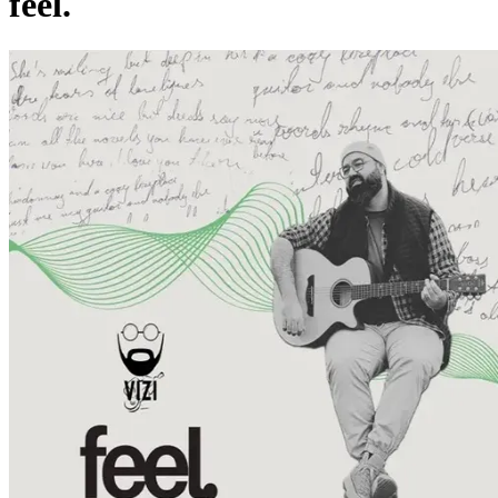
feel.
Pagina externă
Pagina externă
V
Vizi
Videoclipuri