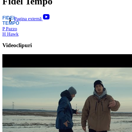
Fidel Tempo
FIDEL
Pagina externă
TEMPO
P
Pazzo
H
Hawk
Videoclipuri