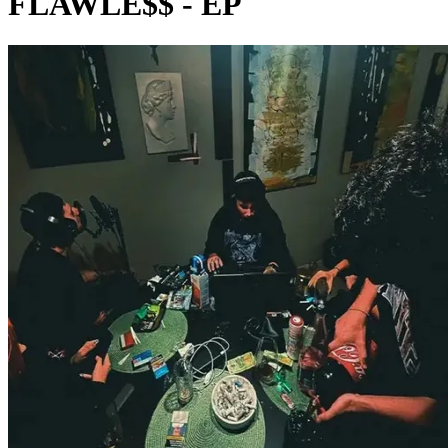
FLAWLE$$ - EP
Pagina externă
Pagina externă
Pagina externă
Pagina externă
Pagina externă
R
RAVA
Videoclipuri