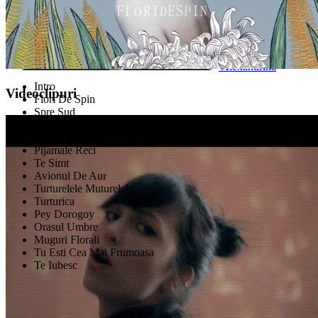
Alexandrina
Intro
Videoclipuri
Flori De Spin
Spre Sud
Noaptea
Tu Cu Soarele
Pijamale Reci
Te Simt
Avionul De Aur
Turturelele Muturelele
Turturica
Pey Dorogoy
Orasul Umbre
Muguri Florali
Tu Esti Cea Mai Frumoasa
Te Iubesc