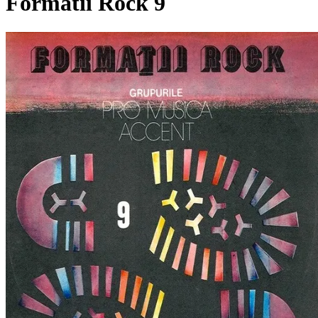
Formatii Rock 9
Pagina externă
PM
Pro Musica
A
Accent
Pagina externă
Pagina externă
Pagina externă
Pagina
externă
Pagina externă