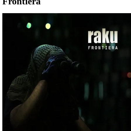
Frontiera
Pagina externă
r
raku
Videoclipuri