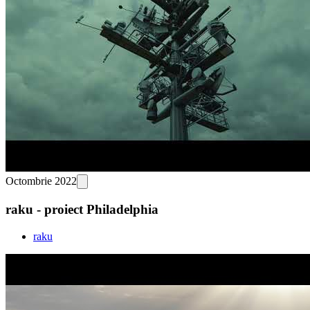
Octombrie 2022
raku - proiect Philadelphia
raku