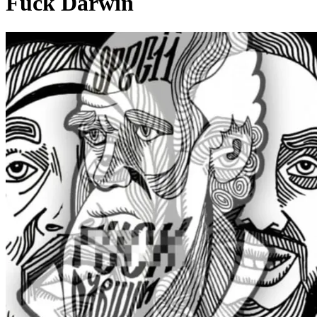
Fuck Darwin
Pagina externă
Pagina externă
S
Specii
Alți artiști pe acest album
PA
Petra Acker
Pagina externă
Pagina externă
Pagina externă
Pagina
externă
Pagina externă