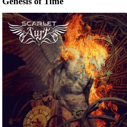
Genesis of Time
Pagina externă
Pagina externă
Pagina externă
Pagina externă
Pagina externă
SA
Scarlet Aura
Videoclipuri