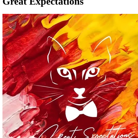
Great Expectations
Pagina externă
Pagina externă
Pagina externă
Pagina externă
Pagina externă
TM
The Motans
Videoclipuri