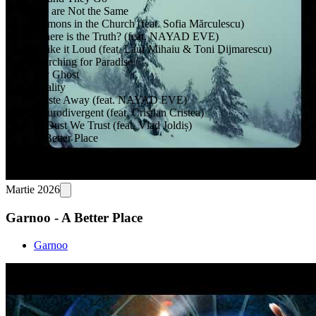
We are Not the Same
Demons in the Church (feat. Sofia Mărculescu)
Where is the Truth? (feat. NAYAD EVE)
I Like it Loud (feat. Laur Mihaiu & Toni Dijmarescu)
Marching for Paradise
My Ghost
Reality
Waste Away (feat. NAYAD EVE)
Neurodivergent (feat. Cristian Cristea)
In Dust We Trust (feat. Vlad Joldiș)
A Better Place
Martie 2026
Garnoo - A Better Place
Garnoo