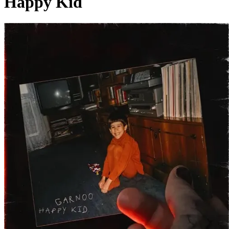
Happy Kid
Pagina externă
Pagina externă
Pagina externă
Pagina externă
Pagina externă
G
Garnoo
Videoclipuri