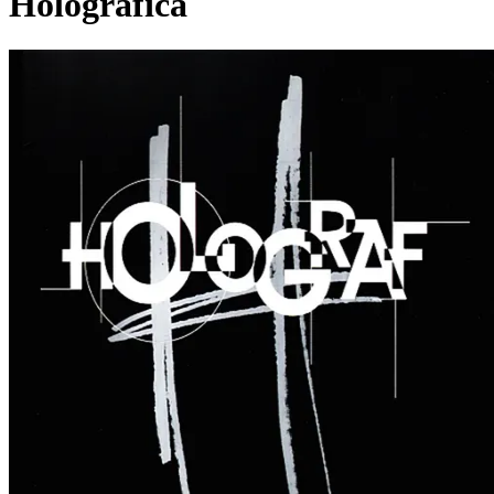
Holografica
Pagina externă
H
Holograf
Videoclipuri