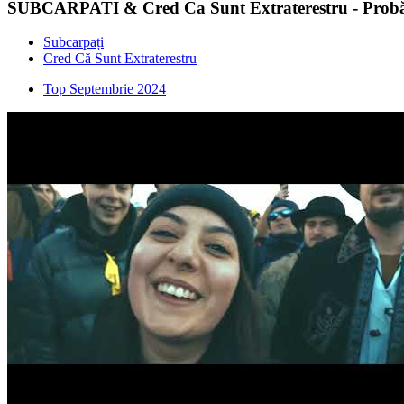
SUBCARPATI & Cred Ca Sunt Extraterestru - Probă 
Subcarpați
Cred Că Sunt Extraterestru
Top Septembrie 2024