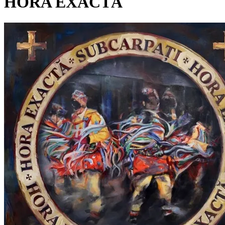
HORA EXACTĂ
Pagina externă
Vezi pagina artistului
Videoclipuri