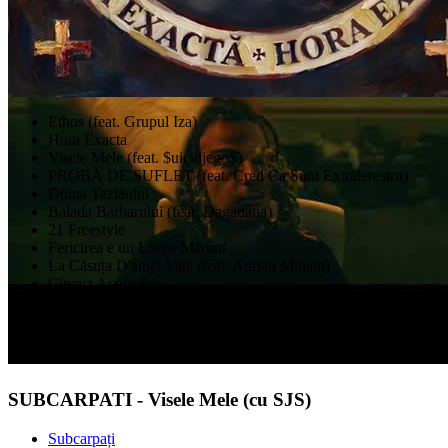
Ethos (feat. Grupul Iza)
Hora Exacta
Visele Mele (feat. $uicidjego$)
PROBĂ DE SUFLET (feat. Cred Ca Sunt Extraterestru)
Doina Tazlăului
Balada Barbarului (feat. Dagadana)
21 Freestyle
Fericirea e un Lucru Mărunt
La Căsuța D'ângă Vale (feat. Adrian Mihaiu)
Cineva Acolo Sus
Frunzuliță Ruginie
Ține-mă, Pământ, cu Iarbă (feat. Deti Iuga)
Pankăreală 2
SUBCARPATI - Visele Mele (cu SJS)
Subcarpați