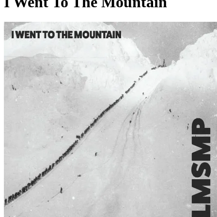
I Went To The Mountain
Pagina externă
Pagina externă
Pagina externă
Pagina externă
Pagina externă
Pagina externă
AFLMSMP
Am Fost La Munte Si Mi-a Placut
Videoclipuri