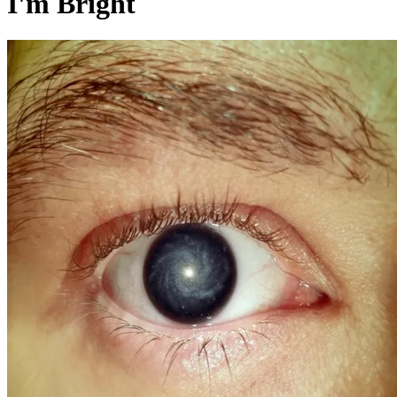
I'm Bright
Pagina externă
Pagina externă
Pagina externă
Pagina externă
Pagina externă
Pagina externă
EI
Electromagnetic Interference
Videoclipuri