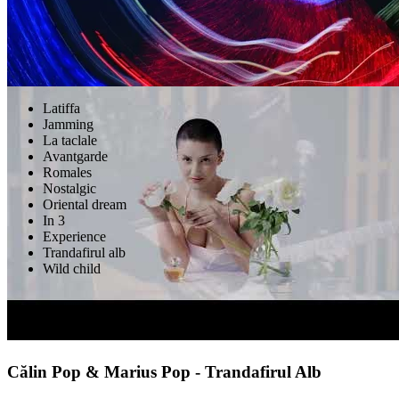
Latiffa
Jamming
La taclale
Avantgarde
Romales
Nostalgic
Oriental dream
In 3
Experience
Trandafirul alb
Wild child
Călin Pop & Marius Pop - Trandafirul Alb