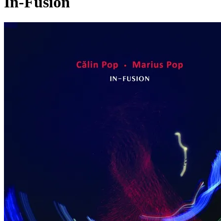
In-Fusion
Pagina externă
Vezi pagina artistului
MP
Marius Pop
Videoclipuri