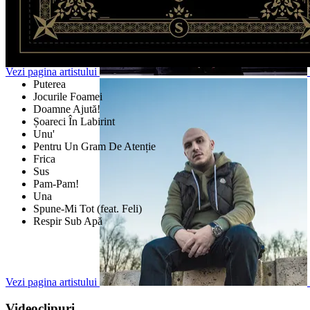
Vezi pagina artistului
Puterea
Jocurile Foamei
Doamne Ajută!
Șoareci În Labirint
Unu'
Pentru Un Gram De Atenție
Frica
Sus
Pam-Pam!
Una
Spune-Mi Tot (feat. Feli)
Respir Sub Apă
Vezi pagina artistului
Videoclipuri