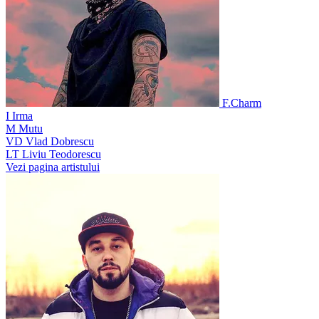
F.Charm
I
Irma
M
Mutu
VD
Vlad Dobrescu
LT
Liviu Teodorescu
Vezi pagina artistului