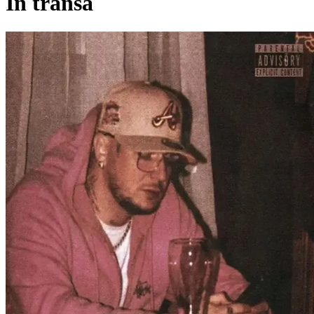
În transă
Pagina externă
Pagina externă
Pagina externă
Pagina externă
Pagina externă
EN
El Nino
Videoclipuri