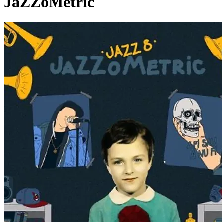
JaZZoMetric
Pagina externă
J8
JAZZ 8
Videoclipuri