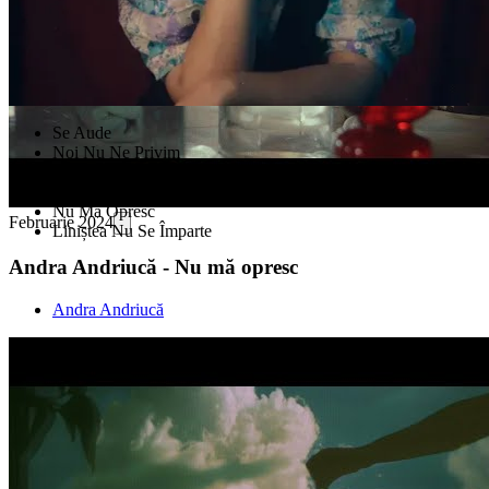
Se Aude
Noi Nu Ne Privim
Ce Simplu Ar Fi
Cât De Firesc
Nu Mă Opresc
Februarie 2024
Liniștea Nu Se Împarte
Andra Andriucă - Nu mă opresc
Andra Andriucă