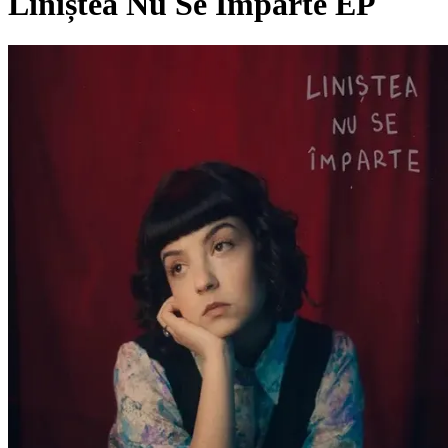
Liniștea Nu Se Împarte EP
Pagina externă
Pagina externă
Pagina externă
Pagina externă
Pagina externă
AA
Andra Andriucă
Videoclipuri