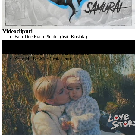
Samurai
Videoclipuri
Fara Tine Eram Pierdut (feat. Kostaki)
Dragostea Iarta
Sper Ca Esti Fericita (feat. Laura Maier)
Povesti Nespuse (feat. Oana Marinescu)
Zece Mii De Mile (feat. Lian)