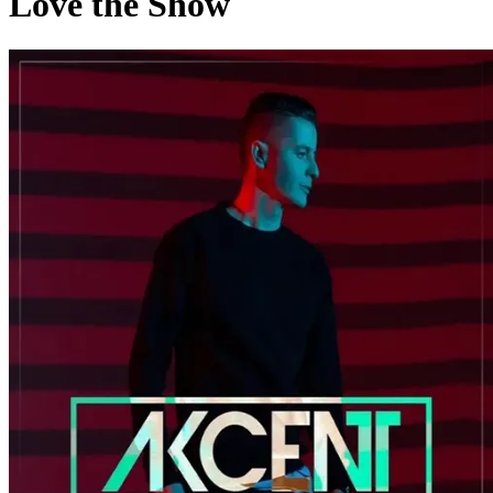
Love the Show
Pagina externă
Pagina externă
Pagina externă
Pagina externă
Pagina externă
A
Akcent
Alți artiști pe acest album
A
Aza
LB
Lidia Buble
SN
Sandra N.
R
REEA
Pagina externă
Pagina externă
Pagina externă
Pagina
externă
Pagina externă