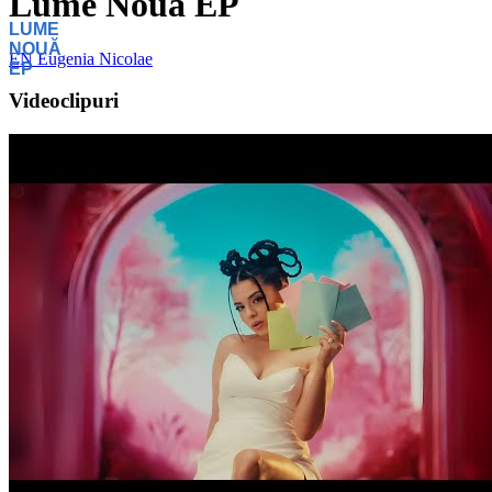
Lume Nouă EP
LUME
NOUĂ
EN
Eugenia Nicolae
EP
Videoclipuri