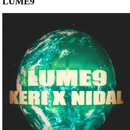
LUME9
Pagina externă
Pagina externă
K
Keri
N
Nidal
Alți artiști pe acest album
B
Butch
Pagina externă
Pagina externă
Pagina externă
Pagina
externă
Pagina externă