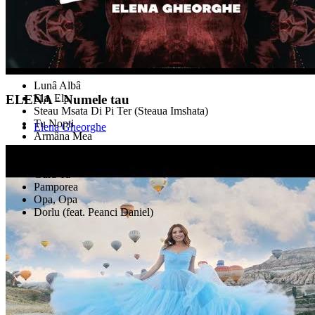
Lunâ Albâ
Ela, Ela
ELENA - Numele tau
Steau Msata Di Pi Ter (Steaua Imshata)
Tu Nopti
Elena Gheorghe
Armâna Mea
Yina Aoa
Nu Cheari Armanlu
Gura Ta
Pamporea
Opa, Opa
Dorlu (feat. Peanci Daniel)