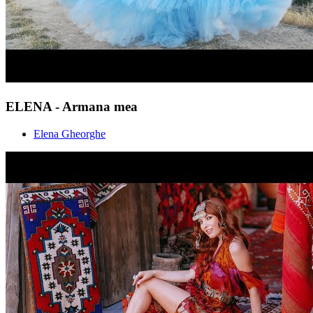
ELENA - Armana mea
Elena Gheorghe