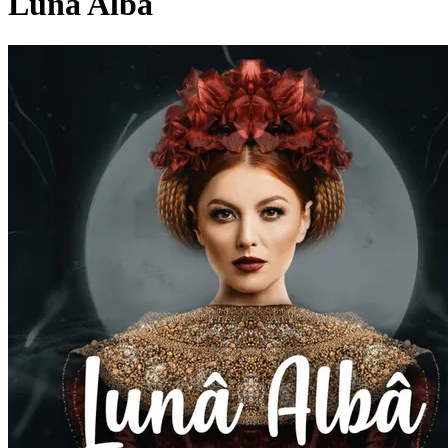
Lunâ Albâ
Pagina externă
Pagina externă
EG
Elena Gheorghe
Videoclipuri